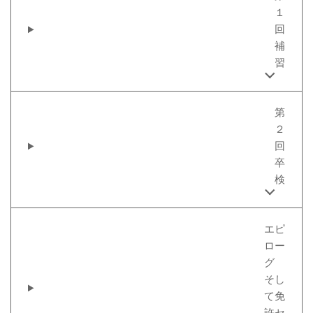
１
回
補
習
第
２
回
卒
検
エピ
ロー
グ
そし
て免
許セ