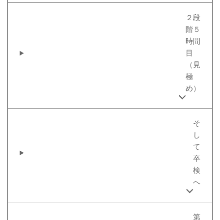
２段
階５
時間
目
（見
極
め）
そ
し
て
卒
検
へ
第