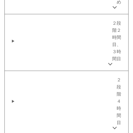
め
２段
階２
時間
目、
３時
間目
２
段
階
４
時
間
目