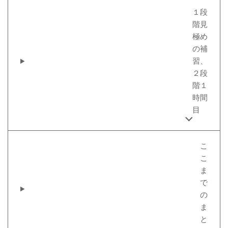
１段
階見
極め
の補
習、
２段
階１
時間
目
こ
こ
ま
で
の
ま
と