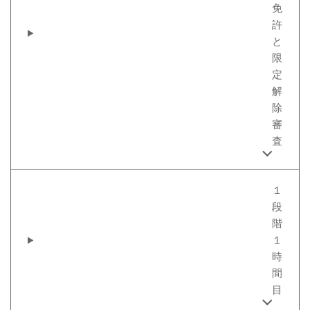
免
許
と
限
定
解
除
審
査
１
段
階
１
時
間
目