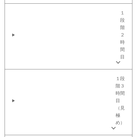
１
段
階
２
時
間
目
１段
階３
時間
目
（見
極
め）