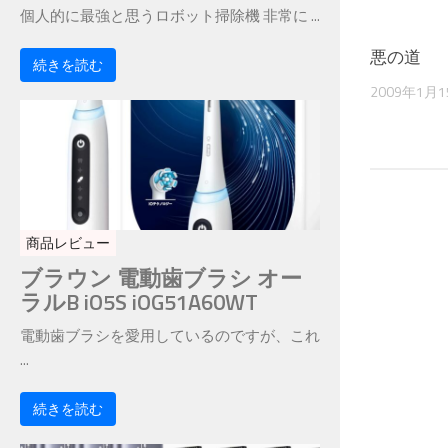
個人的に最強と思うロボット掃除機 非常に ...
悪の道
続きを読む
2009年1月
商品レビュー
ブラウン 電動歯ブラシ オー
ラルB iO5S iOG51A60WT
電動歯ブラシを愛用しているのですが、これ
...
続きを読む