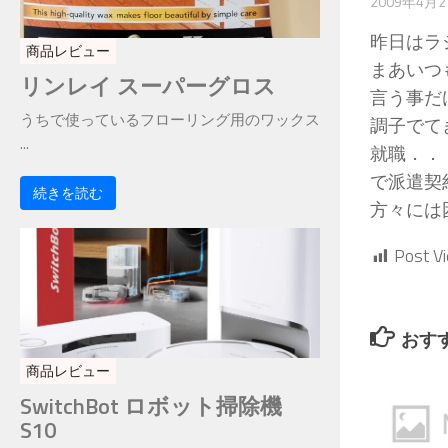
2009年4月
昨日はラ
商品レビュー
まあいつ
リンレイ スーパーグロス
言う事だ
うちで使っているフローリング用のワックス
調子でて
...
就職．．
で派遣契
続きを読む
方々には
Post V
おす
商品レビュー
SwitchBot ロボット掃除機
S10