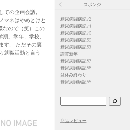
スポンジ
しての企画会議。
糖尿病闘病記72
ノマネはやめとけと
糖尿病闘病記71
た様なので（笑）この
糖尿病闘病記70
新学期。学年、学校、
糖尿病闘病記69
ます。 ただその裏
糖尿病闘病記68
ら就職活動と言う
謹賀新年
糖尿病闘病記67
糖尿病闘病記66
盆休み終わり
糖尿病闘病記65
検
索
商品レビュー