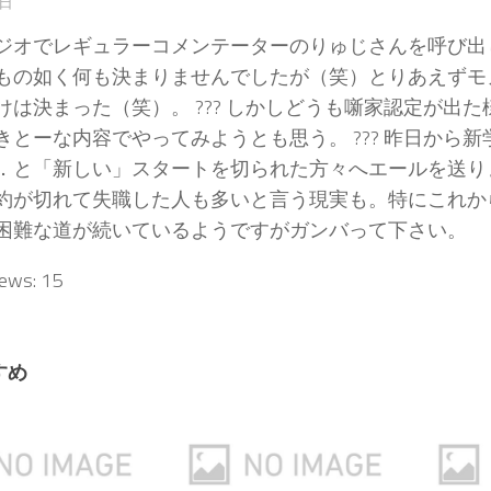
2日
ジオでレギュラーコメンテーターのりゅじさんを呼び出
もの如く何も決まりませんでしたが（笑）とりあえずモ
けは決まった（笑）。 ??? しかしどうも噺家認定が出
きとーな内容でやってみようとも思う。 ??? 昨日から
．と「新しい」スタートを切られた方々へエールを送り
約が切れて失職した人も多いと言う現実も。特にこれか
困難な道が続いているようですがガンバって下さい。
iews:
15
すめ