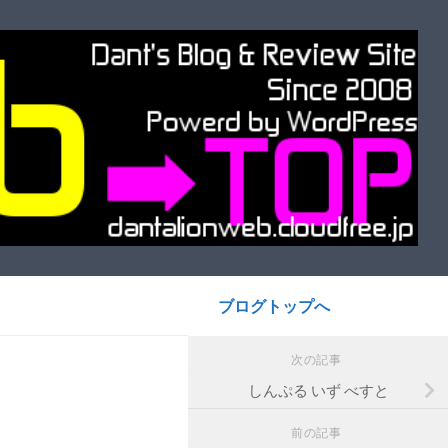
ブログトップへ
次の記事
しんぷる いず べすと
前の記事