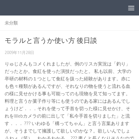
コンテンツへスキップ
未分類
モラルと言うか使い方 後日談
2009年11月28日
りゅじさんもコメくれましたが、例のリスカ実況は「釣り」
だったとか。食紅を使った演技だったと。 私も以前、大学の
卒研の材料の１つとして食紅を扱った経験があります。赤に
も色々種類があるんですが、それなりの物を使うと流れる血
の様に見せかける事も可能ってのも現物を見て知ってます。
料理と言うか菓子作り等にも使うのである家にはあるんでし
ょうけど．．．それを使って手首を切った様に見せかけ、そ
れをWebカメラの前に出して「私今手首を切りました」と流
す．．． ??? いわゆる「構ってちゃん」と言う言葉あります
が、そうまでして擁護して欲しいのかな？。欲しいんでしょ
うねぇ（笑）。わかるわかる。 ??? 書くと長くなりそうなので