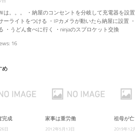
17日
Ｗは。。。 ・納屋のコンセントを分岐して充電器を設置
サーライトをつける ・IPカメラが動いたら納屋に設置 
 ・うどん食べに行く ・ninjaのスプロケット交換
iews:
16
すめ
ぼ完成
家事は重労働
祖母が亡
26日
2012年5月13日
2019年12