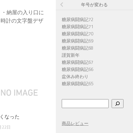
年号が変わる
 ・納屋の入り口に
糖尿病闘病記72
・時計の文字盤デザ
糖尿病闘病記71
糖尿病闘病記70
糖尿病闘病記69
糖尿病闘病記68
謹賀新年
糖尿病闘病記67
糖尿病闘病記66
盆休み終わり
糖尿病闘病記65
検
索
くなった
商品レビュー
月22日