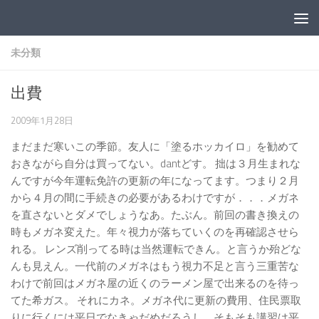
コンテンツへスキップ
未分類
出費
2009年1月28日
まだまだ寒いこの季節。友人に「塗るホッカイロ」を勧めて
おきながら自分は買ってない。dantどす。 拙は３月生まれな
んですが今年運転免許の更新の年になってます。つまり２月
から４月の間に手続きの必要があるわけですが．．．メガネ
を直さないとダメでしょうなあ。たぶん。前回の書き換えの
時もメガネ変えた。年々視力が落ちていくのを再確認させら
れる。 レンズ削ってる時は当然運転できん。と言うか殆どな
んも見えん。一代前のメガネはもう視力不足と言う三重苦な
わけで前回はメガネ屋の近くのラーメン屋で出来るのを待っ
てた希ガス。 それにカネ。メガネ代に更新の費用、住民票取
りに行くには平日でなきゃだめだろうし、そもそも講習は平