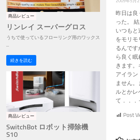
2009年5月
昨日は良
商品レビュー
った。 
リンレイ スーパーグロス
いつもと
うちで使っているフローリング用のワックス
をモリモ
...
るんです
ら良く眠
続きを読む
きます。
アイラン
ません。
ルとかレ
て．．．
Post V
商品レビュー
SwitchBot ロボット掃除機
S10