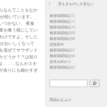
見えるものしか見ない
らなんてこともなか
糖尿病闘病記72
態が続いています。
糖尿病闘病記71
いつかない。 夜食
糖尿病闘病記70
菜を喰う様にしてい
糖尿病闘病記69
わけですよ。そした
糖尿病闘病記68
菜がおいしくなって
謹賀新年
を混ぜてサウザンド
糖尿病闘病記67
糖尿病闘病記66
かどうか？？は知り
盆休み終わり
ンは．．．なんかスキ
糖尿病闘病記65
が余りにも細かすぎ
検
索
商品レビュー