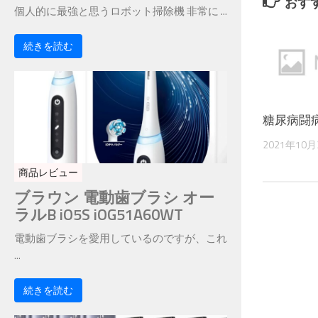
おす
個人的に最強と思うロボット掃除機 非常に ...
続きを読む
糖尿病闘
2021年10月
商品レビュー
ブラウン 電動歯ブラシ オー
ラルB iO5S iOG51A60WT
電動歯ブラシを愛用しているのですが、これ
...
続きを読む