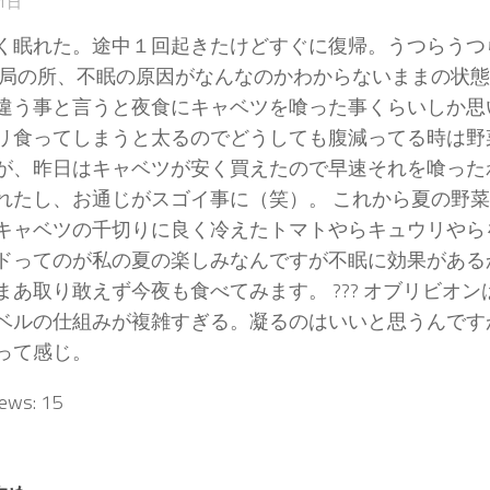
21日
く眠れた。途中１回起きたけどすぐに復帰。うつらうつ
結局の所、不眠の原因がなんなのかわからないままの状
違う事と言うと夜食にキャベツを喰った事くらいしか思
リ食ってしまうと太るのでどうしても腹減ってる時は野
が、昨日はキャベツが安く買えたので早速それを喰った
れたし、お通じがスゴイ事に（笑）。 これから夏の野
キャベツの千切りに良く冷えたトマトやらキュウリやら
ドってのが私の夏の楽しみなんですが不眠に効果がある
まあ取り敢えず今夜も食べてみます。 ??? オブリビオ
ベルの仕組みが複雑すぎる。凝るのはいいと思うんです
って感じ。
iews:
15