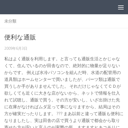
コンテンツへスキップ
未分類
便利な通販
2009年6月3日
私はよく通販を利用します。と言っても通販生活とかじゃな
くて、住んでいるのが田舎なので、絶対的に物量が足りない
からです。 例えば水冷パソコンを組んだ時、水道の配管用の
道具類はホームセンターで買いましたが、パーツ類は通販で
買うしか手がありませんでした。 それだけじゃなくてＣＤが
欲しくても近くに大きな店がないから、ネットで情報を仕入
れて試聴し、通販で買う。その方が安いし、いざ出掛けた先
に在庫がなければムダ足って事になりますから、結局はその
方が確実だったりします。 ??? まあ以前と違って通販も便利に
なりましたし、実は田舎の店で買うより通販で都会から取り
寄せた方が安いと言うのが実際の所。ますますヒキコモリに