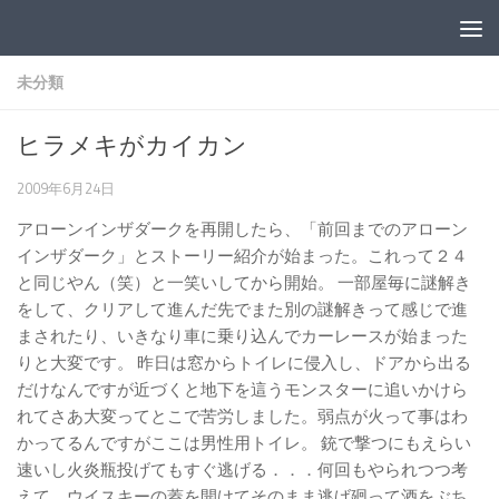
コンテンツへスキップ
未分類
ヒラメキがカイカン
2009年6月24日
アローンインザダークを再開したら、「前回までのアローン
インザダーク」とストーリー紹介が始まった。これって２４
と同じやん（笑）と一笑いしてから開始。 一部屋毎に謎解き
をして、クリアして進んだ先でまた別の謎解きって感じで進
まされたり、いきなり車に乗り込んでカーレースが始まった
りと大変です。 昨日は窓からトイレに侵入し、ドアから出る
だけなんですが近づくと地下を這うモンスターに追いかけら
れてさあ大変ってとこで苦労しました。弱点が火って事はわ
かってるんですがここは男性用トイレ。 銃で撃つにもえらい
速いし火炎瓶投げてもすぐ逃げる．．．何回もやられつつ考
えて、ウイスキーの蓋を開けてそのまま逃げ廻って酒をぶち