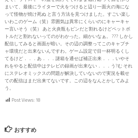
まいて、最後にライターで火をつけると辺り一面火の海にな
って怪物が焼け死ぬ と言う方法を見つけました。すごい楽し
いわこのゲーム（笑）雰囲気は異常にくらいのにキャーキャ
ー言いそう（笑） あと火炎瓶もビンだと割れるけどペットボ
トルだと割れないってのがわかった。細かいなぁ。 ??? しかし
配信してみると画面が暗い。その辺の調整ってこのキャプチ
ャ環境だと出来ないんですわ。ゲーム設定で目一杯明るくし
てるけど．．．あ．．．謎箱を通せば補正出来．．．いやそ
れをやると配信中はテレビの録画が出来ない．．．う?む それ
にステレオミックスの問題が解決していないので実況を載せ
ての配信はまだ出来てないです。この辺をなんとかしてみよ
う。
Post Views:
18
おすすめ