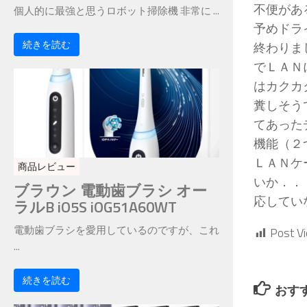
不便があ
個人的に最強と思うロボット掃除機 非常に ...
予めドラ
続きを読む
終わりま
でＬＡＮ
はカクカ
糞しそう
てあった
機能（２
ＬＡＮケ
商品レビュー
いか．．
ブラウン 電動歯ブラシ オー
応してい
ラルB iO5S iOG51A60WT
電動歯ブラシを愛用しているのですが、これ
Post V
...
続きを読む
おす