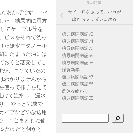
前の記事
おかげです。 ???
サイコロを振って、Acerが
出たらフリダシに戻る
した。結果的に両方
水してケーブル等を
糖尿病闘病記72
、ビスをそれで洗っ
糖尿病闘病記71
けた無水エタノール
糖尿病闘病記70
間にたまった油には
糖尿病闘病記69
ておくと蒸発してし
糖尿病闘病記68
謹賀新年
ですが、コゲていたの
糖尿病闘病記67
はわかりませんがち
糖尿病闘病記66
を使って様子を見て
盆休み終わり
み上げて注水し、漏水
糖尿病闘病記65
り。 やっと完成で
カイプなどの放送用
検
 で、１台まともに使
索
ＯＳだけだと何かと