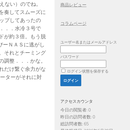
使えない）のでね。
商品レビュー
を奏してスムーズに
アップしてあったの
コラムページ
が．．．水冷３号で
ドが約３倍。もう脱
ユーザー名またはメールアドレス
はびーＮＡＳに逃がし
。それとチーミング
パスワード
の調整．．．かな。
れだけ繋ぐ余力がな
ログイン状態を保存する
ルーターがそれに対
アクセスカウンタ
今日の閲覧者:
0
昨日の訪問者数:
0
総訪問者数:
65