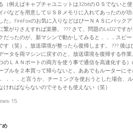
る（例えばキャプチャユニットは32bitのＯＳでないと
イバなどを用意してＵＳＢメモリに入れてあったのが功
した。FireFoxのお気に入りなどはびーＮＡＳにバック
に繋がりさえすれば楽勝。 ??? さて、問題のL4D2です
クだったのが、新マシンで動かしてみると．．．スピー
です（笑）。放送環境が整ったら復帰します。 ??? 後
データを両マシンに戻すのと、放送環境を復帰する作業
つのＬＡＮポートの両方を使う事で通信を高速化する）
ーブルを２本買って帰らないと。ああでもルーターにそ
． ．．．と言うか、チーミングを使おうとした場合、
なければならないのでそもそも使えない（笑）
iews:
15
すめ