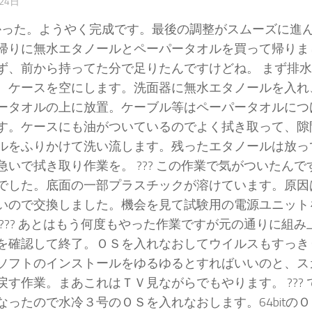
24日
かった。ようやく完成です。最後の調整がスムーズに進んだ
帰りに無水エタノールとペーパータオルを買って帰りま
ず、前から持ってた分で足りたんですけどね。 まず排
、ケースを空にします。洗面器に無水エタノールを入れ
ータオルの上に放置。ケーブル等はペーパータオルにつ
す。ケースにも油がついているのでよく拭き取って、隙
ルをふりかけて洗い流します。残ったエタノールは放っ
急いで拭き取り作業を。 ??? この作業で気がついたん
でした。底面の一部プラスチックが溶けています。原因
いので交換しました。機会を見て試験用の電源ユニット
 ??? あとはもう何度もやった作業ですが元の通りに組
を確認して終了。ＯＳを入れなおしてウイルスもすっき
ソフトのインストールをゆるゆるとすればいいのと、ス
戻す作業。まあこれはＴＶ見ながらでもやります。 ???
なったので水冷３号のＯＳを入れなおします。64bitの