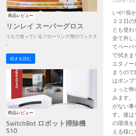
2009年12月
いや?長
商品レビュー
２２日の
リンレイ スーパーグロス
とも使わ
うちで使っているフローリング用のワックス
全て外し
...
てペーパ
で拭きま
続きを読む
エタノー
まうので
はポンプ
ょっと怖
みます。
がない事
商品レビュー
す。後は
SwitchBot ロボット掃除機
の環境を
S10
える様に