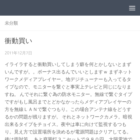
コンテンツへスキップ
未分類
衝動買い
2011年12月7日
イライラすると衝動買いしてしまう癖を何とかしないとまず
いんですが。。ボーナス出るんでいいとしますｗ まずネット
ワークメディアプレイヤー。地デジチューナーも入ってるタ
イプなので、モニターを繋ぐと事実上テレビと同じになりま
すね。 んでそれに繋ぐ為の防水モニター。無線で繋ぐタイプ
ですがもし風呂までとどかなかったらメディアプレイヤーの
方を無線ＬＡＮで繋ぐつもり。この場合アンテナ線をどうす
るかの問題が残りますが。 それとネットワークカメラ。暗視
出来るタイプをチョイス。夜中は車に向けて監視するつも
り。見え方で設置場所を決めるが電源問題はクリアしてる。
後は雨対策。 あと庭園灯３こセットで９８０円。太陽電池で