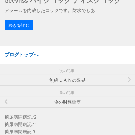
Gevvnss バイクロック ディスクロック
アラームを内蔵したロックです。防水でもあ ...
続きを読む
ブログトップへ
次の記事
無線ＬＡＮの限界
前の記事
俺の財務諸表
糖尿病闘病記72
糖尿病闘病記71
糖尿病闘病記70