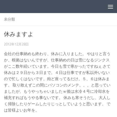
コンテンツへスキップ
未分類
休みますよ
2012年12月28日
会社の仕事納めも終わり、休みに入りました。 やはりと言う
か、根拠はないんですが、仕事納めの日は雪になるジンクス
がここ数年続いています。今日も雪で寒かったですねぇ さて
休みは２９日から３日まで。４日は仕事ですが私以外いない
ので忙しくはないです。殆ど座ってるだけ。５、６は休みま
す。 取り敢えずこの間にパソコンのメンテ。。。と思ってい
ましたが、もうやっちゃいましたｗ後は水冷４号に冷却水を
補充すればもうやる事ないです。 休みも寒そうだし、大人し
く掃除したりゲームしたりじっとしていようと思います。 で
は皆様よいお年を。