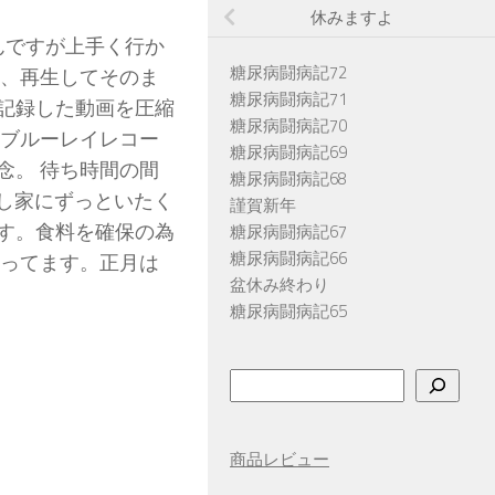
休みますよ
んですが上手く行か
糖尿病闘病記72
ぎ、再生してそのま
糖尿病闘病記71
記録した動画を圧縮
糖尿病闘病記70
のブルーレイレコー
糖尿病闘病記69
念。 待ち時間の間
糖尿病闘病記68
かし家にずっといたく
謹賀新年
す。食料を確保の為
糖尿病闘病記67
糖尿病闘病記66
思ってます。正月は
盆休み終わり
糖尿病闘病記65
検
索
商品レビュー