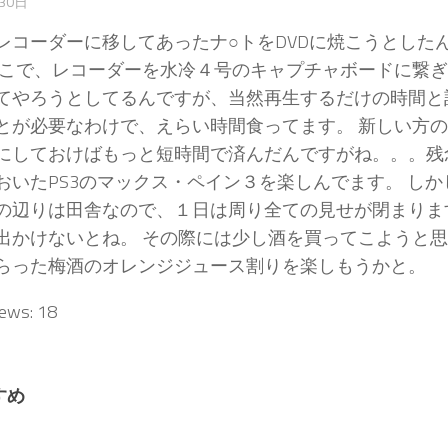
30日
レコーダーに移してあったナ○トをDVDに焼こうとした
そこで、レコーダーを水冷４号のキャプチャボードに繋
てやろうとしてるんですが、当然再生するだけの時間と
とが必要なわけで、えらい時間食ってます。 新しい方
にしておけばもっと短時間で済んだんですがね。。。残
おいたPS3のマックス・ペイン３を楽しんでます。 し
の辺りは田舎なので、１日は周り全ての見せが閉まりま
出かけないとね。 その際には少し酒を買ってこようと
らった梅酒のオレンジジュース割りを楽しもうかと。
iews:
18
すめ