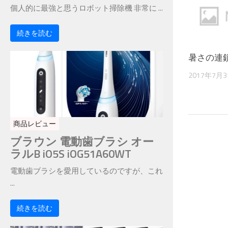
個人的に最強と思うロボット掃除機 非常に ...
続きを読む
暑さの連
2017年7月
商品レビュー
ブラウン 電動歯ブラシ オー
ラルB iO5S iOG51A60WT
電動歯ブラシを愛用しているのですが、これ
...
続きを読む