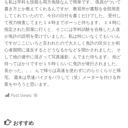
も私は学科も技能も両方免除なんで簡単です。 係員がついて
書き方とか教えてくれるんですが、教習所が書類を全部用意
してくれていたので、今日の日付を書くだけでした。 受付し
て視力検査してまた１４時までボーっと待ちます。 １４時に
指定された部屋に行くと、そこには学科試験を合格した人達
が免許の説明を受けていました。私は特にいなくてもいいん
ですがここにいろと言われたので大人しく免許の区分とか初
心者期間に違反するとどうなるかなどを聞かされました。 そ
して他の連中に混ざって写真撮影。んでまた待ちます。 殆ど
待ってばかりですが１５時くらいに免許が発行されました。
長かった。。。 んで帰りは高速を使わずにのらりくらりと帰
宅。 週末は早速バイクをバラして（笑）メーターを付ける作
業をやろうと思います。
Post Views:
18
おすすめ