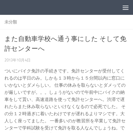
コンテンツへスキップ
未分類
また自動車学校へ通う事にした そして免
許センターへ
2013年10月4日
ついにバイク免許の手続きです。免許センターが受付してく
れるのは平日のみ。しかも１３時から１５分間以内に窓口に
いかないとダメらしい。 仕事の休みを取らないとダメっての
が厳しいですが。。。しょうがないので午前中にバイクの納
車をして貰い、高速道路を使って免許センターへ。渋滞で遅
れたらまた休み取らないといけなくなるので必死でした。 そ
の分１２時過ぎに着いたわけですが遅れるよりマシです。大
人しく座ってました。 一番多いのが教習所を卒業して免許セ
ンターで学科試験を受けて免許を取る人なんでしょうね。で