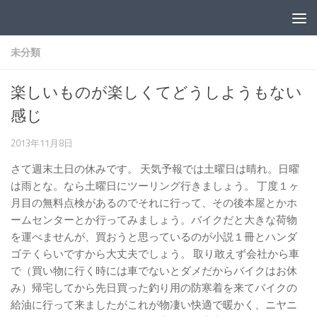
コンテンツへスキップ
未分類
楽しいものが楽しくてどうしようもない
感じ
2013年11月8日
さて週末土日の休みです。 天気予報では土曜日は晴れ。日曜
は雨とな。なら土曜日にツーリング行きましょう。 丁度１ヶ
月目の無料点検があるのでそれに行って、その後本屋とかホ
ームセンターとか行ってみましょう。バイクだと大きな荷物
を運べませんが、買おうと思っているのが小説１冊とハンダ
ゴテくらいですから大丈夫でしょう。 取り敢えず会社から車
で（買い物に行く時には車でないとダメだからバイクはお休
み）帰宅してから先日買った釣り用の防寒着を来てバイクの
給油に行って来ましたがこれが物凄い快適で暖かく、ニヤニ