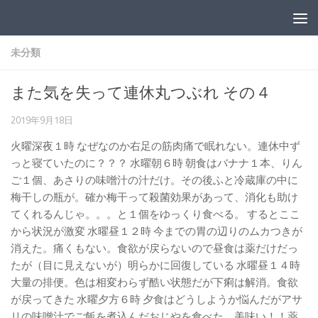
コンテンツへスキップ
未分類
また気を失って連休丸つぶれ その４
2019年9月18日
火曜深夜１時 なぜなのか右足の筋肉痛で眠れない。連休中ず
っと寝ていたのに？？？ 水曜朝６時 朝食はバナナ１本、りん
ご１個、あさりの味噌汁の汁だけ。その後ふと冷蔵庫の中に
梅干しの瓶が。確か梅干って殺菌効果があって、消化も助け
てくれるんじゃ。。。と１個をゆっくり食べる。 するとここ
から状況が激変 水曜昼１２時 今までの胃の辺りのムカつきが
消えた。痛くもない。食欲が戻らないので昼食は薬だけだっ
たが（目に見えないが）明らかに回復している 水曜昼１４時
大量の排便。色は相変わらず酷い状態だが下痢は解消。食欲
が戻ってきた 水曜夕方６時 夕食はどうしようか悩んだがアサ
リの味噌汁でご飯を煮込んだおじやを食べた。美味い！！薬