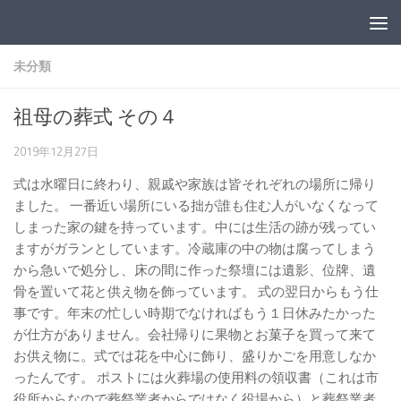
コンテンツへスキップ
未分類
祖母の葬式 その４
2019年12月27日
式は水曜日に終わり、親戚や家族は皆それぞれの場所に帰り
ました。 一番近い場所にいる拙が誰も住む人がいなくなって
しまった家の鍵を持っています。中には生活の跡が残ってい
ますがガランとしています。冷蔵庫の中の物は腐ってしまう
から急いで処分し、床の間に作った祭壇には遺影、位牌、遺
骨を置いて花と供え物を飾っています。 式の翌日からもう仕
事です。年末の忙しい時期でなければもう１日休みたかった
が仕方がありません。会社帰りに果物とお菓子を買って来て
お供え物に。式では花を中心に飾り、盛りかごを用意しなか
ったんです。 ポストには火葬場の使用料の領収書（これは市
役所からなので葬祭業者からではなく役場から）と葬祭業者