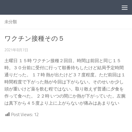
コンテンツへスキップ
未分類
ワクチン接種その５
2021年8月7日
土曜日 １５時 ワクチン接種２回目。時間は前回と同じ１５
時。３０分前に受付に行って順番待ちしたけど結局予定時間
通りだった。 １７時 熱が出たけど３７度程度。ただ前回は１
時間程度で下がった熱が今回は下がらない。そのせいか少し
頭が重いけど薬を飲む程ではない。取り敢えず普通に夕食を
作って食べた。 ２２時 いつの間にか熱が下がっていた。左腕
は真下から４５度より上に上がらないが痛みはあまりない
Post Views:
12