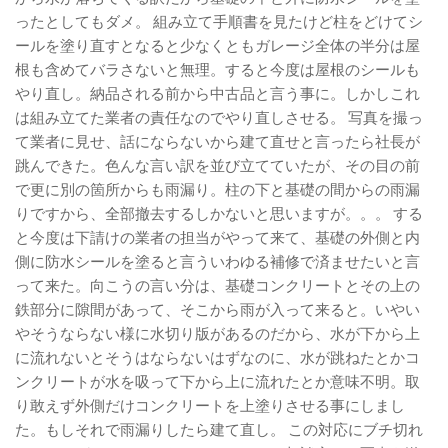
ったとしてもダメ。 組み立て手順書を見たけど柱をどけてシ
ールを塗り直すとなると少なくともガレージ全体の半分は屋
根も含めてバラさないと無理。すると今度は屋根のシールも
やり直し。納品される前から中古品と言う事に。しかしこれ
は組み立てた業者の責任なのでやり直しさせる。 写真を撮っ
て業者に見せ、話にならないから建て直せと言ったら社長が
跳んできた。色んな言い訳を並び立てていたが、その目の前
で更に別の箇所からも雨漏り。柱の下と基礎の間からの雨漏
りですから、全部撤去するしかないと思いますが。。。 する
と今度は下請けの業者の担当がやって来て、基礎の外側と内
側に防水シールを塗ると言ういわゆる補修で済ませたいと言
って来た。向こうの言い分は、基礎コンクリートとその上の
鉄部分に隙間があって、そこから雨が入って来ると。いやい
やそうならない様に水切り版があるのだから、水が下から上
に流れないとそうはならないはずなのに、水が跳ねたとかコ
ンクリートが水を吸って下から上に流れたとか意味不明。取
り敢えず外側だけコンクリートを上塗りさせる事にしまし
た。もしそれで雨漏りしたら建て直し。 この対応にブチ切れ