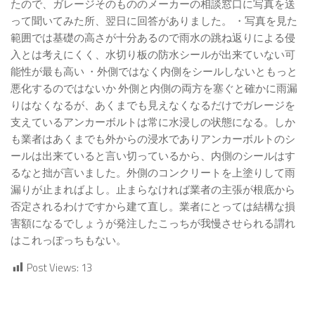
たので、ガレージそのもののメーカーの相談窓口に写真を送
って聞いてみた所、翌日に回答がありました。 ・写真を見た
範囲では基礎の高さが十分あるので雨水の跳ね返りによる侵
入とは考えにくく、水切り板の防水シールが出来ていない可
能性が最も高い ・外側ではなく内側をシールしないともっと
悪化するのではないか 外側と内側の両方を塞ぐと確かに雨漏
りはなくなるが、あくまでも見えなくなるだけでガレージを
支えているアンカーボルトは常に水浸しの状態になる。しか
も業者はあくまでも外からの浸水でありアンカーボルトのシ
ールは出来ていると言い切っているから、内側のシールはす
るなと拙が言いました。外側のコンクリートを上塗りして雨
漏りが止まればよし。止まらなければ業者の主張が根底から
否定されるわけですから建て直し。業者にとっては結構な損
害額になるでしょうが発注したこっちが我慢させられる謂れ
はこれっぽっちもない。
Post Views:
13