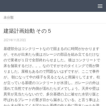
コンテンツへスキップ
未分類
建築計画始動 その５
2021年11月20日
基礎部分はコンクリートなので固まるのに時間がかかります
が、それが出来たら後はガレージの部品を組み立てるだけな
ので業者が１日で全部終わらせました。 後はコンクリートで
床を舗装するだけ。。。なのですがそのタイミングで雨が降
りました。屋根もあるので問題ないはずですが、ここで事件
が。 朝になって中の様子を見るとなんと雨漏りしてます。柱
が立っている基礎のコンクリートが水浸し。ガレージの外は
濡れて当然ですが内側が濡れたらダメでしょう。天井や壁は
異常が見当たらないので、多分基礎の上に被せた水切り版と
呼ばれるプレートの繋ぎ目から漏水している。と言う事は上
から水が落ちてくる訳だから基礎の中と外に防水シールを塗