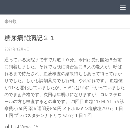
コンテンツへスキップ
未分類
糖尿病闘病記２１
2021年12月4日
通っている病院まで車で片道１０分。今日は受付開始５分前
に到着しました。それでも既に待合室に６人の老人が。呼ば
れるまで待たされ、血液検査の結果待ちもあって待ってばか
りでした。しかも調剤薬局でも行列。やれやれです。 血糖値
が113と悪化していましたが、HbA1cは5.5に下がっていました
のでまぁ合格です。次回は年明けになりますが、コレステロ
ールの方も検査するとの事です。 21回目 血糖113 HbA1c5.5 診
察費2,740円 薬５週間分840円 メトホルミン塩酸塩250mg１日
１回 プラバスタチンナトリウム5mg１日１回
Post Views:
15