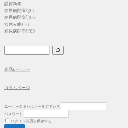
謹賀新年
糖尿病闘病記67
糖尿病闘病記66
盆休み終わり
糖尿病闘病記65
検
索
商品レビュー
コラムページ
ユーザー名またはメールアドレス
パスワード
ログイン状態を保存する