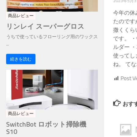
2023年5月
今年の休
商品レビュー
たのです
リンレイ スーパーグロス
撒くくら
うちで使っているフローリング用のワックス
です。 
...
ルダー 
使ってし
続きを読む
ね。 て
Post V
おす
商品レビュー
SwitchBot ロボット掃除機
S10