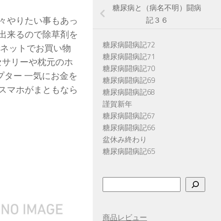
糖尿病と（病名不明）闘病
々やりたい事もあっ
記３６
出来るので除草剤を
糖尿病闘病記72
でネットでお買い物
糖尿病闘病記71
セサリーや枕元のホ
糖尿病闘病記70
プター 一気にお金を
糖尿病闘病記69
スマホがまともなら
糖尿病闘病記68
謹賀新年
糖尿病闘病記67
糖尿病闘病記66
盆休み終わり
糖尿病闘病記65
検
索
商品レビュー