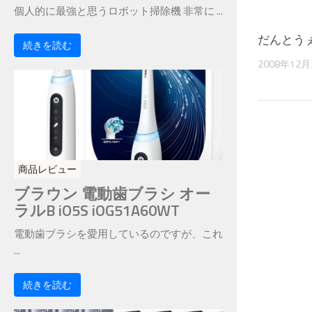
個人的に最強と思うロボット掃除機 非常に ...
だんとう
続きを読む
2008年12
商品レビュー
ブラウン 電動歯ブラシ オー
ラルB iO5S iOG51A60WT
電動歯ブラシを愛用しているのですが、これ
...
続きを読む