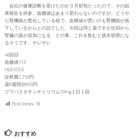
会社の健康診断を受けたのが３月初旬だったので、その結
果報告を持参。血糖値はあまり変わらないのですが、どうや
ら腎機能が悪化している様で、血糖値が悪いのも腎機能が低
下しているからとの話でした。今回は同じ薬ですが次回から
腎臓の薬が追加になる との事。これを飲むと脱水状態にな
るそうです。ヤレヤレ
46回目
血糖値113
HbA1C6.6
診察費2,750円
薬8週間分830円
プラバスタチンナトリウム10mg１日１回
Post Views:
18
おすすめ