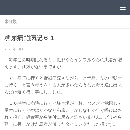
コンテンツへスキップ
未分類
糖尿病闘病記６１
2025年4月6日
毎年この時期になると、風邪やらインフルやらの患者が増
えます。仕方がない事ですが。
で、病院に行くと野戦病院さながら と予想。なので朝一
に行く と言う考えをする人が多いだろうなと考え逆に出来
るだけ遅く行く事にしました。
１０時半に病院に行くと駐車場が一杯。ダメかと覚悟して
受付に行くとやはりかなり満席。しかしなぜかすぐ呼び出さ
れて採血。処置室から受付に戻ると誰もいません。どうやら
朝一に押しかけた患者が帰ったタイミングだった様です。